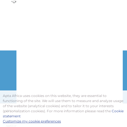
موضع التنفيذ، مع اعتماد عمليات مستدامة بيئياً حيثما أمكن،
ودعم المجتمع المحلي ومجتمعات أوسع نطاقاً من خلال
المبادرات الجارية في المجال الصحي.
لمزيد من المعلومات، الرجاء زيارة
https://www.nutricia.com/
نبذة عن
اتصل بنا
كيف نستخدم ملفات تعريف الارتباط
Apta Africa uses cookies on this website, they are essential to
شروط الاستخدام
سياسة الخصوصية
functioning of the site. We will use them to measure and analyze usage
of the website (analytical cookies) and to tailor it to your interests
We are using cookies to give you the best experience on
(personalization cookies). For more information please read the
Cookie
our website.
statement
You can find out more about which cookies we are using
Customize my cookie preferences
.
settings
or switch them off in
© Apta Africa 2026