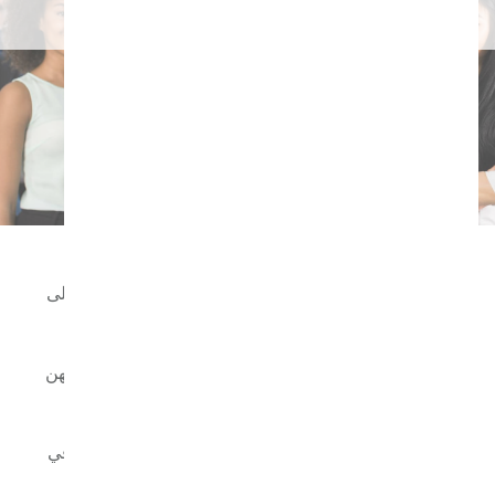
نبذة عن
برصيد يتجاوز 100 عام من العناية بالأطفال والاستلهام على
مدى 40 عاماً من البحوث في مجال حليب الأم والتغذية
المبكرة للأطفال، تجمع Danone Nutricia Early Life
Nutrition بين العلوم والخبرة لدعم الأمهات والآباء والمهن
والعاملين في مجال الرعاية الصحية.
نحن نؤيد لدى Danone، توصية منظمة الصحة العالمية في
مجال الصحة العامة على الصعيد العالمي التي تدعو إلى