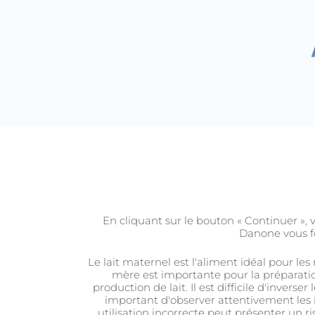
Grossesse
Nou
En cliquant sur le bouton « Continuer », v
Danone vous fo
Le lait maternel est l'aliment idéal pour les
mère est importante pour la préparation 
production de lait. Il est difficile d'inverse
important d'observer attentivement les in
utilisation incorrecte peut présenter un 