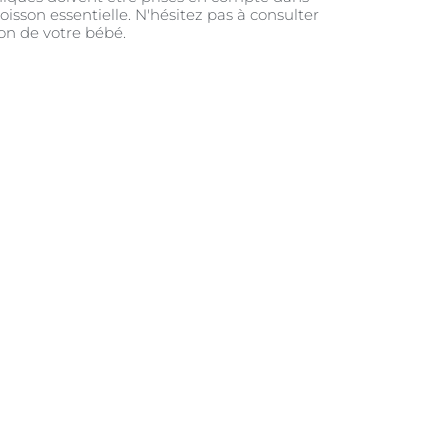
boisson essentielle. N'hésitez pas à consulter
ion de votre bébé.
in que vous restiez forte et en
r de lui. Pour cela, il vous
re et où trouver de l’aide.