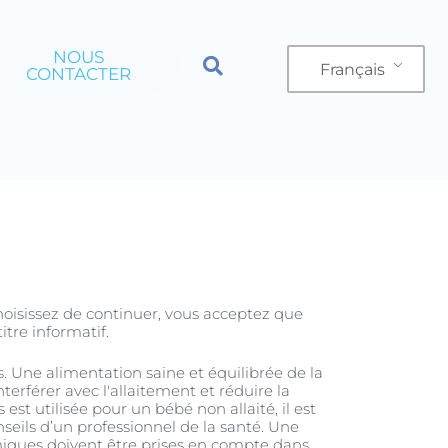
NOUS
Français
CONTACTER
ection
Produits
 choisissez de continuer, vous acceptez que
tre informatif.
es. Une alimentation saine et équilibrée de la
terférer avec l'allaitement et réduire la
s est utilisée pour un bébé non allaité, il est
nseils d’un professionnel de la santé. Une
omiques doivent être prises en compte dans