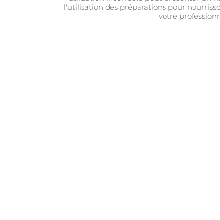
l'utilisation des préparations pour nourrisso
votre professionn
Votre bébé est certainement le
forme, aussi bien physiquem
faudra parfois demander de