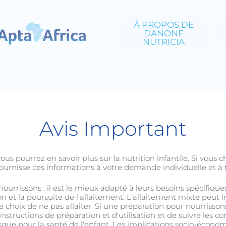
À PROPOS DE
DANONE
NUTRICIA
rrisson
Jeune enfant
C-S
Avis Important
ous pourrez en savoir plus sur la nutrition infantile. Si vous
urnisse ces informations à votre demande individuelle et à ti
 nourrissons : il est le mieux adapté à leurs besoins spécifiqu
et la poursuite de l'allaitement. L'allaitement mixte peut in
r le choix de ne pas allaiter. Si une préparation pour nourrisson
Prendre soin de soi
structions de préparation et d'utilisation et de suivre les co
risque pour la santé de l'enfant. Les implications socio-écon