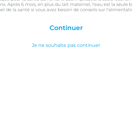
ns. Après 6 mois, en plus du lait maternel, l'eau est la seule 
el de la santé si vous avez besoin de conseils sur l'alimentat
Continuer
Je ne souhaite pas continuer
Résumé
 centre de votre univers, mais n’oubliez pas qu’il a beso
ent que psychologiquement, pour pouvoir bien vous occupe
 l’aide. Découvrez ce que vous pouvez vous attendre à viv