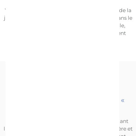
Vos taux d’hormones changent tout au long de la
journée. Il en va de même pour leur teneur dans le
lait que vous produisez. Le soir, par exemple,
celui-ci transmet des hormones qui facilitent
l’endormissement de votre bébé.
4
L’allaitement développe vos «
hormones de l’amour »
On estime que le contact peau à peau pendant
l’allaitement aide à créer des liens entre la mère et