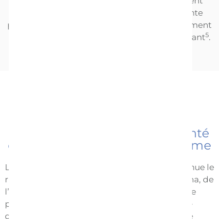
l’enfant, mais les scientifiques ont également
découvert que le taux d’ocytocine augmente
pendant la tétée. Cela développerait le sentiment
5
d’amour que vous éprouvez envers votre enfant
.
5
Le lait maternel favorise la santé
de votre enfant sur le long terme
6
Le lait maternel regorge d’anticorps
. Il diminue le
risque que votre enfant soit sujet à de l’eczéma, de
l’asthme, des allergies ou qu’il devienne obèse
7,8
plus tard
. L’allaitement prolongé contribue
quant à lui à réduire le risque à long terme de