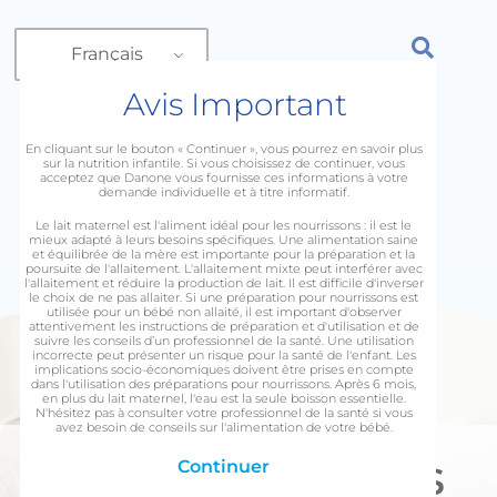
Français
Avis Important
NOUS CONTACTER
En cliquant sur le bouton « Continuer », vous pourrez en savoir plus
À PROPOS DE DANONE NUTRICIA
sur la nutrition infantile. Si vous choisissez de continuer, vous
acceptez que Danone vous fournisse ces informations à votre
demande individuelle et à titre informatif.
Le lait maternel est l'aliment idéal pour les nourrissons : il est le
mieux adapté à leurs besoins spécifiques. Une alimentation saine
et équilibrée de la mère est importante pour la préparation et la
poursuite de l'allaitement. L'allaitement mixte peut interférer avec
l'allaitement et réduire la production de lait. Il est difficile d'inverser
le choix de ne pas allaiter. Si une préparation pour nourrissons est
utilisée pour un bébé non allaité, il est important d'observer
attentivement les instructions de préparation et d'utilisation et de
suivre les conseils d’un professionnel de la santé. Une utilisation
incorrecte peut présenter un risque pour la santé de l'enfant. Les
implications socio-économiques doivent être prises en compte
dans l'utilisation des préparations pour nourrissons. Après 6 mois,
en plus du lait maternel, l'eau est la seule boisson essentielle.
N'hésitez pas à consulter votre professionnel de la santé si vous
avez besoin de conseils sur l'alimentation de votre bébé.
Les 7 merveilles
Continuer