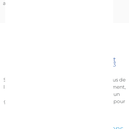
11-12
au-delà
.
7
Le lait maternel est différent
13
selon le sexe de votre bébé
Saviez-vous que les petits garçons boivent plus de
lait maternel que les petites filles ? Étonnamment,
le lait qu’une maman produit pour nourrir un
garçon contient 25 % de calories en plus que pour
une fille.
Saviez-vous que les petits garçons