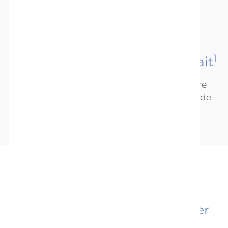
2
Votre bébé est capable de
1
reconnaître l’odeur de votre lait
L’odeur de votre lait maternel pousse votre
nourrisson à adopter des comportements de
2
recherche.
3
Votre lait maternel peut aider
4
votre bébé à s’endormir