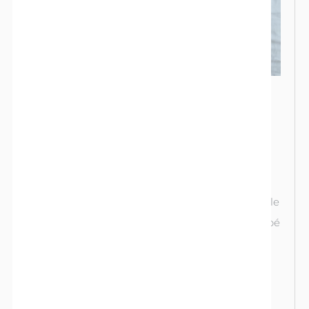
Apprendre à connaître son
bébé
Essentiel pour la qualité du sang, le fer est un
nutriment vital lors de la grossesse. Il joue un rôle
clé dans le transport de l’oxygène vers votre bébé
et contribue au bon développement de son
cerveau.
En savoir plus