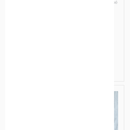
Entre six et douze mois, il se peut que votre bébé
commence à exprimer son inconfort ou à
manifester des émotions comme la colère ou la
peur. Dans ces moments, notamment en cas
d’incertitude, il se tournera vers vous pour que
vous le rassuriez.
En savoir plus