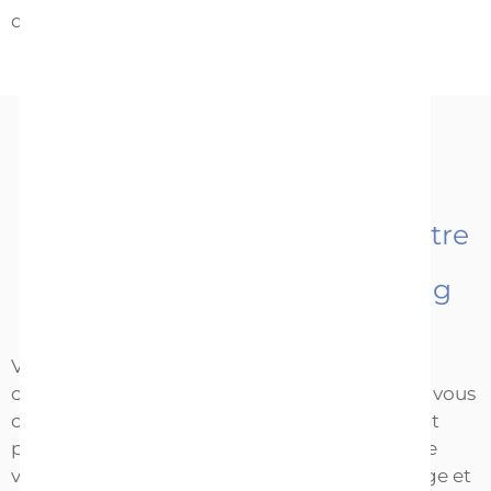
9
développer des maladies cardiaques
.
6
Le lait maternel peut aider votre
enfant à adopter une
alimentation saine sur le long
10
terme
Votre alimentation influence directement la
composition de votre lait, et les aliments que vous
consommez pendant la période d’allaitement
pourraient avoir un impact sur les saveurs que
votre enfant appréciera au moment du sevrage et