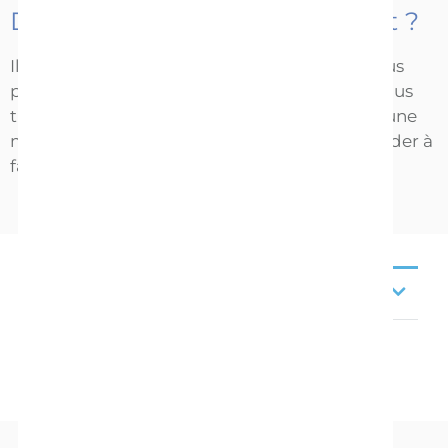
Des questions sur l’allaitement ?
Il est tout à fait normal que donner le sein vous
paraisse un peu compliqué au début, mais vous
trouverez dans notre
guide sur l’allaitement
une
multitude de conseils et astuces pour vous aider à
faire de cette expérience un succès.
Références à consulter
BA20-444