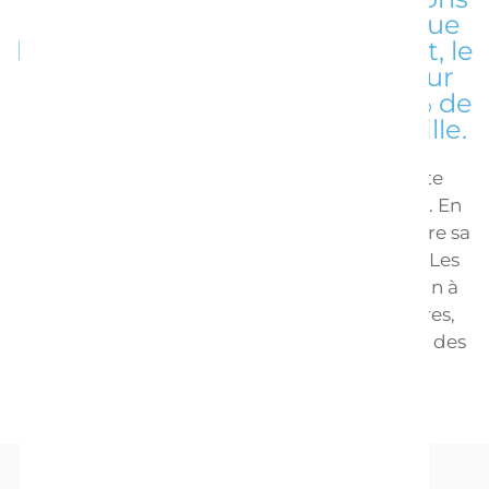
boivent plus de lait maternel que
les petites filles ? Étonnamment, le
lait qu’une maman produit pour
nourrir un garçon contient 25 % de
calories en plus que pour une fille.
On ignore encore comment le lait s’adapte
naturellement aux besoins de chaque bébé. En
vérité, on commence tout juste à comprendre sa
complexité et les subtilités qui l’entourent. Les
chercheurs ont encore beaucoup de chemin à
parcourir avant d’en percer tous les mystères,
mais une chose est sûre : le lait maternel fait des
merveilles.