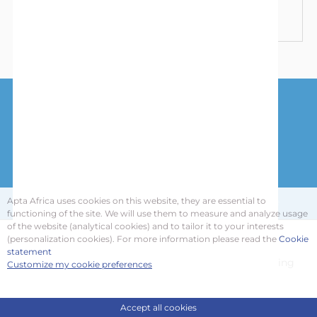
À propos de Danone Nutricia
Nous Contacter
Comment nous utilisons les cookies
Conditions d'utilisation
Politique de confidentialité
Apta Africa uses cookies on this website, they are essential to
functioning of the site. We will use them to measure and analyze usage
of the website (analytical cookies) and to tailor it to your interests
Nous utilisons des cookies pour vous offrir la meilleure
(personalization cookies). For more information please read the
Cookie
expérience sur notre site.
statement
You can find out more about which cookies we are using
Customize my cookie preferences
© Apta Africa 2026
Ce site Web appartient à Danone Africa and Overseas; numéro
or switch them off in
settings
.
d'entreprise enregistrée 517 441 820.
Siège social: 81 Rue sans souci, 69576 Limonest - France, BA19-
Accepter
107
Accept all cookies