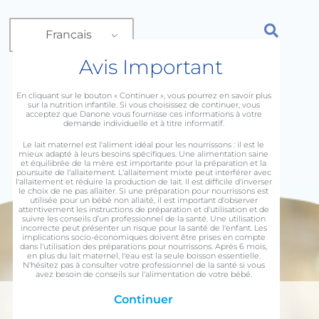
Français
Avis Important
NOUS CONTACTER
En cliquant sur le bouton « Continuer », vous pourrez en savoir plus
À PROPOS DE DANONE NUTRICIA
sur la nutrition infantile. Si vous choisissez de continuer, vous
acceptez que Danone vous fournisse ces informations à votre
demande individuelle et à titre informatif.
Le lait maternel est l'aliment idéal pour les nourrissons : il est le
mieux adapté à leurs besoins spécifiques. Une alimentation saine
et équilibrée de la mère est importante pour la préparation et la
poursuite de l'allaitement. L'allaitement mixte peut interférer avec
l'allaitement et réduire la production de lait. Il est difficile d'inverser
le choix de ne pas allaiter. Si une préparation pour nourrissons est
utilisée pour un bébé non allaité, il est important d'observer
attentivement les instructions de préparation et d'utilisation et de
suivre les conseils d’un professionnel de la santé. Une utilisation
incorrecte peut présenter un risque pour la santé de l'enfant. Les
implications socio-économiques doivent être prises en compte
dans l'utilisation des préparations pour nourrissons. Après 6 mois,
en plus du lait maternel, l'eau est la seule boisson essentielle.
N'hésitez pas à consulter votre professionnel de la santé si vous
avez besoin de conseils sur l'alimentation de votre bébé.
Continuer
Outil de suivi de